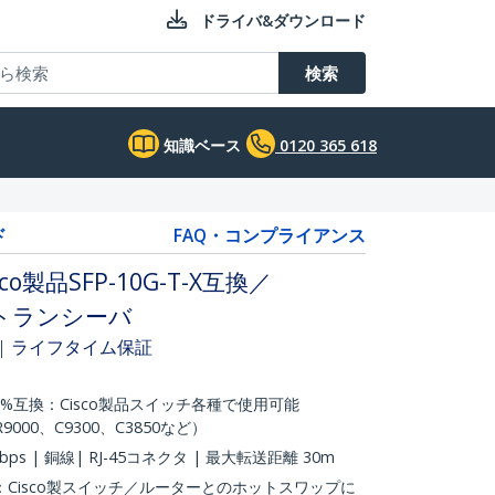
ドライバ&ダウンロード
検索
知識ベース
0120 365 618
ド
FAQ・コンプライアンス
o製品SFP-10G-T-X互換／
銅線トランシーバ
30m | ライフタイム保証
Xと100%互換：Cisco製品スイッチ各種で使用可能
SR9000、C9300、C3850など）
Gbps | 銅線| RJ-45コネクタ | 最大転送距離 30m
Cisco製スイッチ／ルーターとのホットスワップに