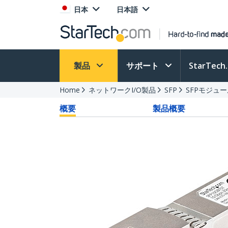
日本
日本語
製品
サポート
StarTec
Home
ネットワークI/O製品
SFP
SFPモジュ
概要
製品概要