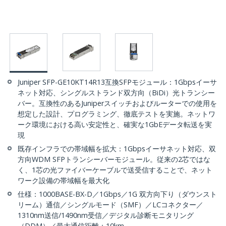
Juniper SFP-GE10KT14R13互換SFPモジュール：1Gbpsイーサ
ネット対応、シングルストランド双方向（BiDi）光トランシー
バー。互換性のあるJuniperスイッチおよびルーターでの使用を
想定した設計、プログラミング、徹底テストを実施。ネットワ
ーク環境における高い安定性と、確実な1GbEデータ転送を実
現
既存インフラでの帯域幅を拡大：1Gbpsイーサネット対応、双
方向WDM SFPトランシーバーモジュール。従来の2芯ではな
く、1芯の光ファイバーケーブルで送受信することで、ネット
ワーク設備の帯域幅を最大化
仕様：1000BASE-BX-D／1Gbps／1G 双方向下り（ダウンスト
リーム）通信／シングルモード（SMF）／LCコネクター／
1310nm送信/1490nm受信／デジタル診断モニタリング
（DDM）／最大通信距離：10km