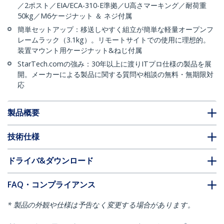
／2ポスト／EIA/ECA-310-E準拠／U高さマーキング／耐荷重
50kg／M6ケージナット ＆ ネジ付属
簡単セットアップ：移送しやすく組立が簡単な軽量オープンフ
レームラック（3.1kg）。リモートサイトでの使用に理想的。
装置マウント用ケージナット&ねじ付属
StarTech.comの強み：30年以上に渡りITプロ仕様の製品を展
開。メーカーによる製品に関する質問や相談の無料・無期限対
応
製品概要
技術仕様
ドライバ&ダウンロード
FAQ・コンプライアンス
* 製品の外観や仕様は予告なく変更する場合があります。