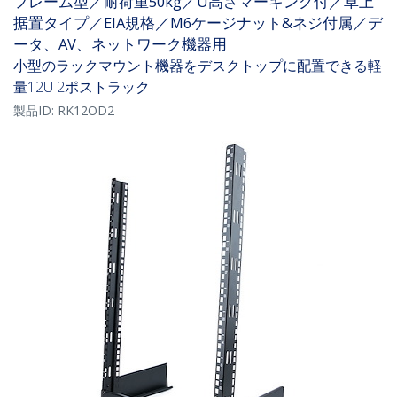
フレーム型／耐荷重50kg／U高さマーキング付／卓上
据置タイプ／EIA規格／M6ケージナット&ネジ付属／デ
ータ、AV、ネットワーク機器用
小型のラックマウント機器をデスクトップに配置できる軽
量12U 2ポストラック
製品ID:
RK12OD2