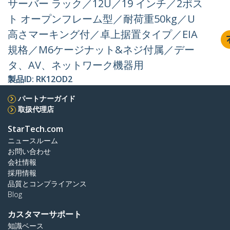
サーバー ラック／12U／19 インチ／2ポス
ト オープンフレーム型／耐荷重50kg／U
高さマーキング付／卓上据置タイプ／EIA
規格／M6ケージナット&ネジ付属／デー
タ、AV、ネットワーク機器用
製品ID:
RK12OD2
パートナーガイド
取扱代理店
StarTech.com
ニュースルーム
お問い合わせ
会社情報
採用情報
品質とコンプライアンス
Blog
カスタマーサポート
知識ベース