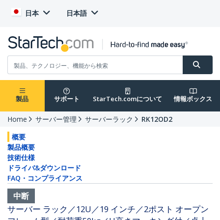
日本
日本語
製品
サポート
StarTech.comについて
情報ボックス
Home
サーバー管理
サーバーラック
RK12OD2
概要
製品概要
技術仕様
ドライバ&ダウンロード
FAQ・コンプライアンス
中断
サーバー ラック／12U／19 インチ／2ポスト オープン